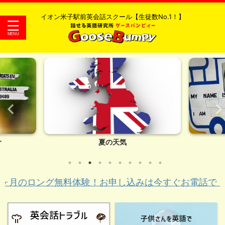
イオン米子駅前英会話スクール【生徒数No.1！】
r
夏の天気
ング無料体験！お申し込みは今すぐお電話で！☎０１２０